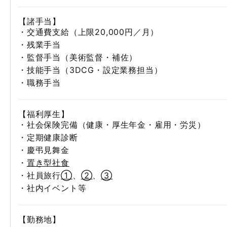
【諸手当】
・交通費支給（上限20,000円／月）
・残業手当
・監督手当（美術監督・補佐）
・技能手当（3DCG・設定業務担当）
・職務手当
【福利厚生】
・社会保険完備（健康・厚生年金・雇用・労災）
・定期健康診断
・慶弔見舞金
・
置き型社食
・社員旅行
①
、
②
、
③
・社内イベント等
【勤務地】