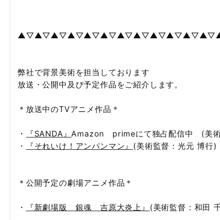
▲▽▲▽▲▽▲▽▲▽▲▽▲▽▲▽▲▽▲▽▲▽▲▽
弊社で背景美術を担当しております
放送・公開中及び予定作品をご紹介します。
＊放送中のTVアニメ作品＊
・
『SANDA』
Amazon primeにて独占配信中 (美
・
『それいけ！アンパンマン』
(美術監督：光元 博行)
＊公開予定の劇場アニメ作品＊
・
『新劇場版 銀魂 吉原大炎上』
(美術監督：和田 千