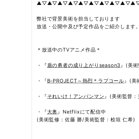
▲▽▲▽▲▽▲▽▲▽▲▽▲▽▲▽▲▽▲
弊社で背景美術を担当しております
放送・公開中及び予定作品をご紹介します
＊放送中のTVアニメ作品＊
・『
盾の勇者の成り上がりseason3
』
(美術
・『
B-PROJECT
～熱烈＊ラブコール
』(美
・『
それいけ！アンパンマン
』(美術監督：
・『
大奥
』Netflixにて配信中
(美術監修：佐藤 勝/美術監督：桧垣 仁希)