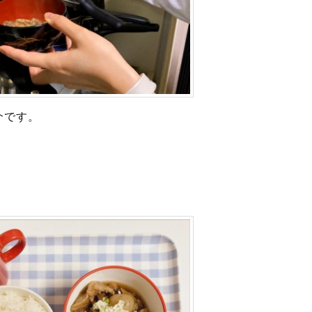
介です。
。
！