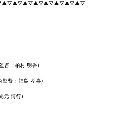
▽▲▽▲▽▲▽▲▽▲▽▲▽▲▽▲▽
。
監督：柏村 明香)
術監督：福島 孝喜)
光元 博行)