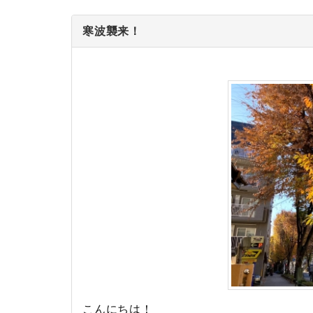
寒波襲来！
こんにちは！