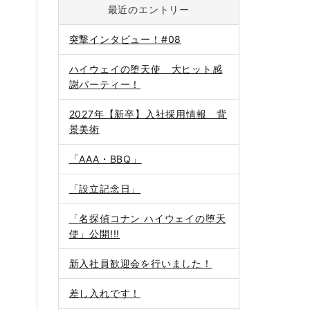
最近のエントリー
突撃インタビュー！#08
ハイウェイの堕天使 大ヒット感
謝パーティー！
2027年【新卒】入社採用情報 背
景美術
「AAA・BBQ」
「設立記念日」
「名探偵コナン ハイウェイの堕天
使」公開!!!
新入社員歓迎会を行いました！
差し入れです！