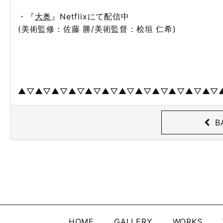
・『
大奥
』Netflixにて配信中
(美術監修：佐藤 勝/美術監督：桧垣 仁希)
▲▽▲▽▲▽▲▽▲▽▲▽▲▽▲▽▲▽▲▽▲▽▲▽
B
HOME
GALLERY
WORKS